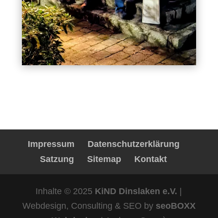
Impressum
Datenschutzerklärung
Satzung
Sitemap
Kontakt
Inhalte © 2025
KiND Dinslaken e.V.
|
Webdesign, Consulting & SEO by
seoBOXX